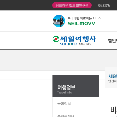
융프라우 철도 할인쿠폰
모나용평
할인
공항정보
출입국정보